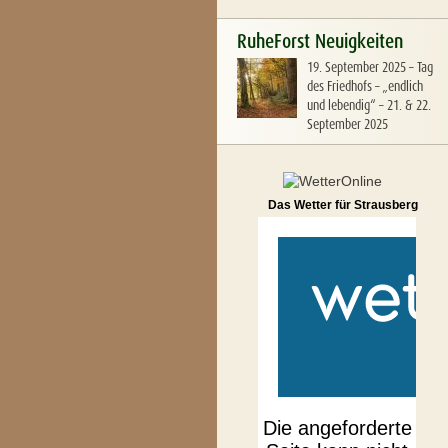
RuheForst Neuigkeiten
19. September 2025
–
Tag
des Friedhofs – „endlich
und lebendig“ – 21. & 22.
September 2025
Das Wetter für Strausberg