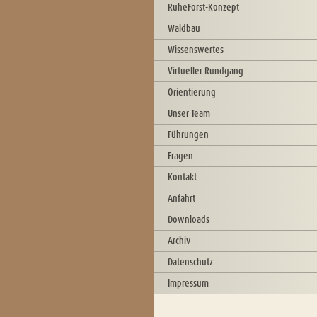
RuheForst-Konzept
Waldbau
Wissenswertes
Virtueller Rundgang
Orientierung
Unser Team
Führungen
Fragen
Kontakt
Anfahrt
Downloads
Archiv
Datenschutz
Impressum