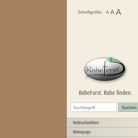
A
A
Schriftgröße:
A
RuheForst. Ruhe finden.
Vorlesefunktion
Homepage