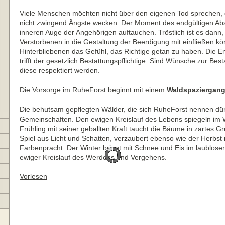
Viele Menschen möchten nicht über den eigenen Tod sprechen,
nicht zwingend Ängste wecken: Der Moment des endgültigen Abs
inneren Auge der Angehörigen auftauchen. Tröstlich ist es dan
Verstorbenen in die Gestaltung der Beerdigung mit einfließen kön
Hinterbliebenen das Gefühl, das Richtige getan zu haben. Die 
trifft der gesetzlich Bestattungspflichtige. Sind Wünsche zur Be
diese respektiert werden.
Die Vorsorge im RuheForst beginnt mit einem
Waldspaziergan
Die behutsam gepflegten Wälder, die sich RuheForst nennen dür
Gemeinschaften. Den ewigen Kreislauf des Lebens spiegeln im W
Frühling mit seiner geballten Kraft taucht die Bäume in zartes
Spiel aus Licht und Schatten, verzaubert ebenso wie der Herbst m
Farbenpracht. Der Winter bringt mit Schnee und Eis im laublosen
ewiger Kreislauf des Werdens und Vergehens.
Vorlesen