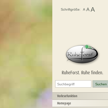
A
A
Schriftgröße:
A
RuheForst. Ruhe finden.
Vorlesefunktion
Homepage