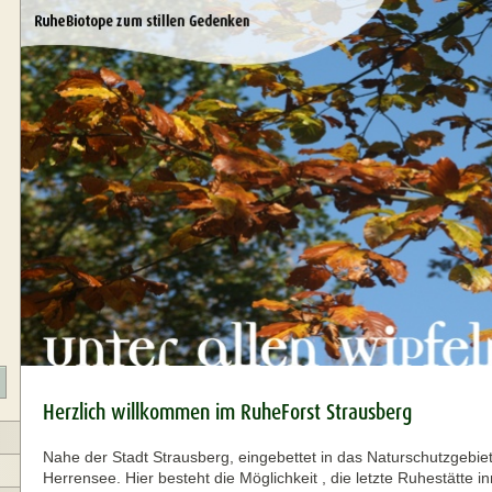
Herzlich willkommen im RuheForst Strausberg
Nahe der Stadt Strausberg, eingebettet in das Naturschutzgebi
Herrensee. Hier besteht die Möglichkeit , die letzte Ruhestätte i