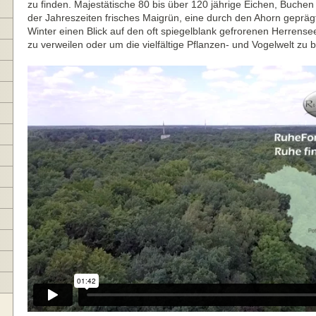
zu finden. Majestätische 80 bis über 120 jährige Eichen, Buchen
der Jahreszeiten frisches Maigrün, eine durch den Ahorn geprä
Winter einen Blick auf den oft spiegelblank gefrorenen Herrens
zu verweilen oder um die vielfältige Pflanzen- und Vogelwelt zu